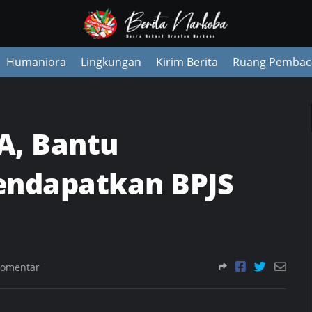
Humaniora
Lingkungan
Kirim Berita
Ruang Pembac
A, Bantu
ndapatkan BPJS
Komentar