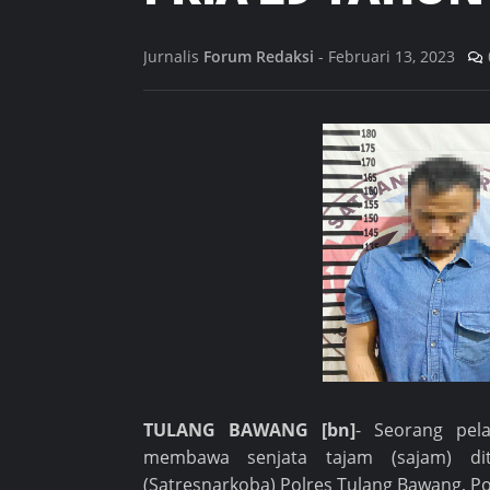
Jurnalis
Forum Redaksi
-
Februari 13, 2023
TULANG BAWANG [bn]
- Seorang pel
membawa senjata tajam (sajam) di
(Satresnarkoba) Polres Tulang Bawang, P