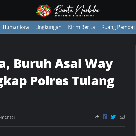
Humaniora
Lingkungan
Kirim Berita
Ruang Pembac
a, Buruh Asal Way
kap Polres Tulang
omentar