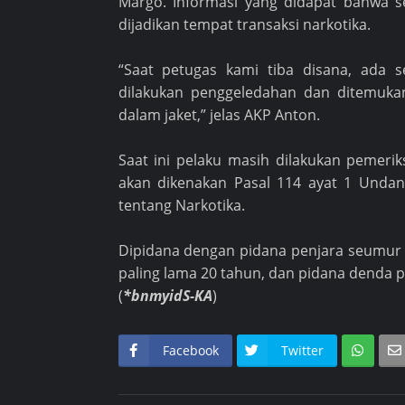
Margo. Informasi yang didapat bahwa s
dijadikan tempat transaksi narkotika.
“Saat petugas kami tiba disana, ada s
dilakukan penggeledahan dan ditemukan
dalam jaket,” jelas AKP Anton.
Saat ini pelaku masih dilakukan pemeri
akan dikenakan Pasal 114 ayat 1 Unda
tentang Narkotika.
Dipidana dengan pidana penjara seumur h
paling lama 20 tahun, dan pidana denda pal
(
*bnmyidS-KA
)
Facebook
Twitter